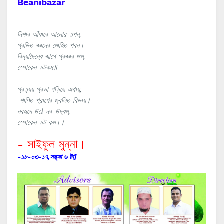
Beanibazar
নিশার আঁধারে আলোর তপন,
প্রভিত জ্ঞানের মোহিত পবন।
বিদ্যাদৈন্যে জাগে প্রজ্ঞার ওম,
স্পোকেন ডটকম॥
প্রত্যয় প্রভা গড়িছে এথায়,
শাণিত প্রাণের জ্বলিত বিভায়।
নবহৃদে উঠে নব-উদ্যম,
স্পোকেন ডট কম।।
- সাইফুল মুন্না।
-১৮-০৩-১৭,সন্ধ্যা ৬ টা]