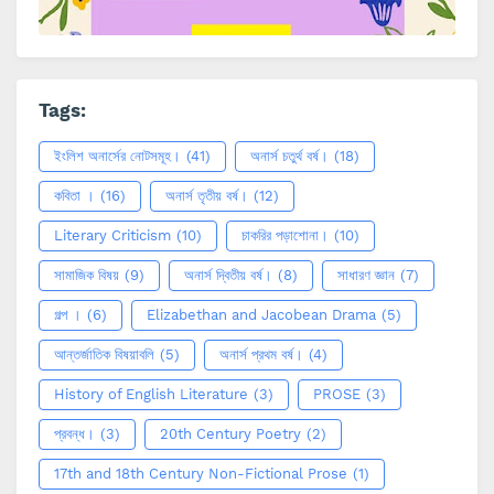
Tags:
ইংলিশ অনার্সের নোটসমূহ।
(41)
অনার্স চতুর্থ বর্ষ।
(18)
কবিতা ।
(16)
অনার্স তৃতীয় বর্ষ।
(12)
Literary Criticism
(10)
চাকরির পড়াশোনা।
(10)
সামাজিক বিষয়
(9)
অনার্স দ্বিতীয় বর্ষ।
(8)
সাধারণ জ্ঞান
(7)
গল্প ।
(6)
Elizabethan and Jacobean Drama
(5)
আন্তর্জাতিক বিষয়াবলি
(5)
অনার্স প্রথম বর্ষ।
(4)
History of English Literature
(3)
PROSE
(3)
প্রবন্ধ।
(3)
20th Century Poetry
(2)
17th and 18th Century Non-Fictional Prose
(1)