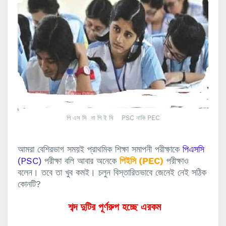
পি এস সি না পি ই সি PSC নাকি PEC
আমরা বেশিরভাগ সময়ই
প্রাথমিক শিক্ষা সমাপনী পরীক্ষাকে
পিএসসি
(PSC)
পরীক্ষা বলি আবার অনেকে
পিইসি (PEC)
পরীক্ষাও
বলেন। তবে তা খুব কমই। চলুন বিস্তারিতভাবে জেনেই নেই সঠিক
কোনটি?
শব্দ দুটির পূর্ণরুপ হচ্ছে এরকম