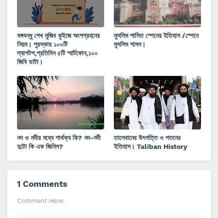
বঙ্গবন্ধু শেখ মুজিব কুইজে অংশগ্রহনের
মুসলিম শাসিত স্পেনের ইতিহাস /স্পেনে
নিয়ম। পুরস্কার ১০০টি
মুসলিম শাসন।
ল্যাপটপ,প্রতিদিন ৫টি স্মার্টফোন,১০০
জিবি ডাটা।
নদ ও নদীর মধ্যে পার্থক্য কি? নদ-নদী
তালেবানের উৎপত্তি ও পতনের
দুটো কি এক জিনিস?
ইতিহাস। Taliban History
1 Comments
Comment Here: